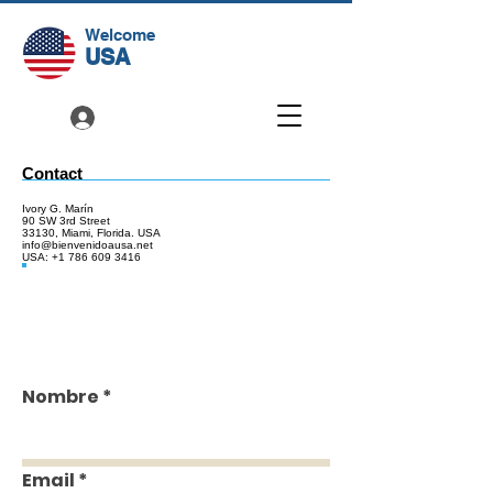
Welcome
USA
Contact
Ivory G. Marín
90 SW 3rd Street
33130, Miami, Florida. USA
info@bienvenidoausa.net
USA:
+1 786 609 3416
Nombre
Email